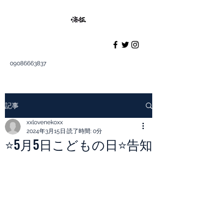
09086663837
記事
xxlovenekoxx
2024年3月15日
読了時間: 0分
⭐️5月5日こどもの日⭐️告知